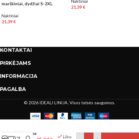
Naktiniai
marškiniai, dydžiai S-2XL
21,39
€
Naktiniai
21,39
€
KONTAKTAI
PIRKĖJAMS
INFORMACIJA
PAGALBA
© 2026 IDEALI LINIJA. Visos teisės saugomos.
Lingerie
Liko
-
+