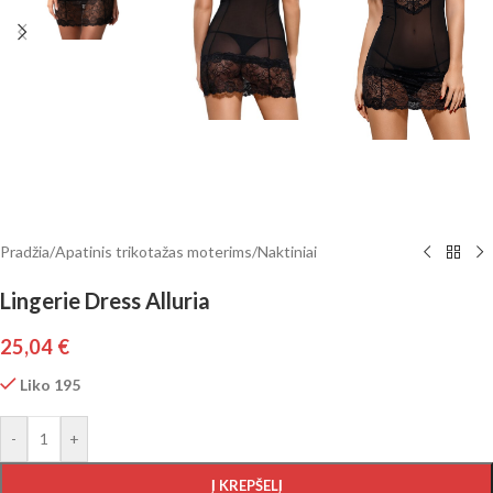
Pradžia
/
Apatinis trikotažas moterims
/
Naktiniai
Lingerie Dress Alluria
25,04
€
Liko 195
-
+
Į KREPŠELĮ