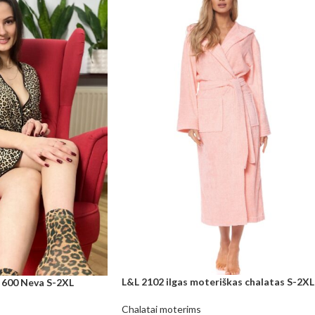
L&L 2102 ilgas moteriškas chalatas S-2XL
 600 Neva S-2XL
Chalatai moterims