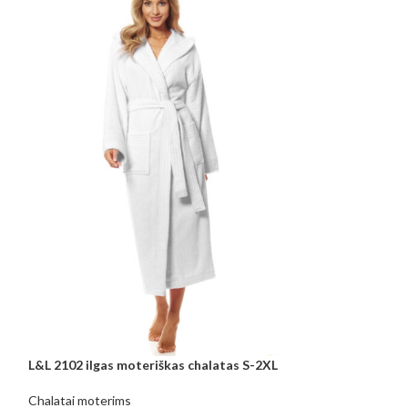
L&L 2102 ilgas moteriškas chalatas S-2XL
Chalatas L&L 915
S-2XL
Chalatai moterims