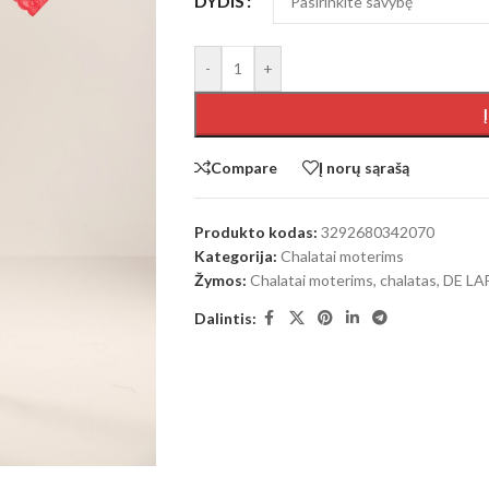
DYDIS
-
+
Compare
Į norų sąrašą
Produkto kodas:
3292680342070
Kategorija:
Chalatai moterims
Žymos:
Chalatai moterims
,
chalatas
,
DE LA
Dalintis: