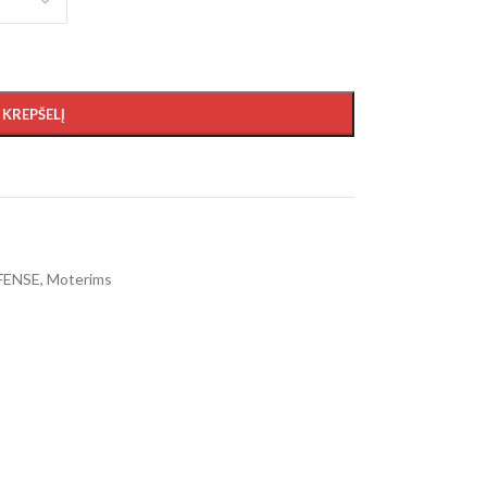
Į KREPŠELĮ
FENSE
,
Moterims