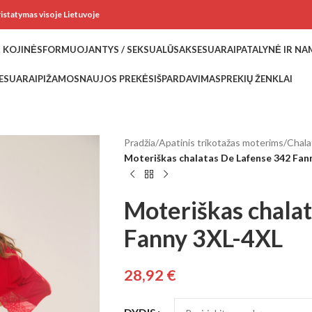
ristatymas visoje Lietuvoje
 KOJINĖS
FORMUOJANTYS / SEKSUALŪS
AKSESUARAI
PATALYNĖ IR N
ESUARAI
PIŽAMOS
NAUJOS PREKĖS
IŠPARDAVIMAS
PREKIŲ ŽENKLAI
Pradžia
/
Apatinis trikotažas moterims
/
Chala
Moteriškas chalatas De Lafense 342 Fan
Moteriškas chala
Fanny 3XL-4XL
28,92
€