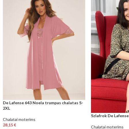
De Lafense 643 Noela trumpas chalatas S-
2XL
Szlafrok De Lafense
Chalatai moterims
28,15
€
Chalatai moterims