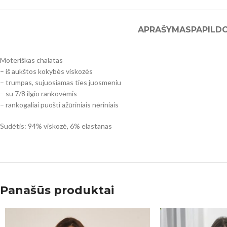
APRAŠYMAS
PAPILD
Moteriškas chalatas
– iš aukštos kokybės viskozės
– trumpas, sujuosiamas ties juosmeniu
– su 7/8 ilgio rankovėmis
– rankogaliai puošti ažūriniais nėriniais
Sudėtis: 94% viskozė, 6% elastanas
Panašūs produktai