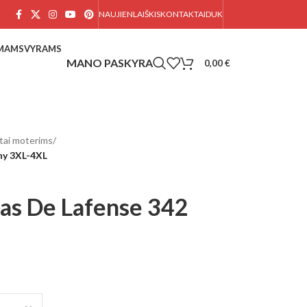
NAUJIENLAIŠKIS
KONTAKTAI
DUK
AMAMS
VYRAMS
0,00
€
tai moterims
/
ny 3XL-4XL
tas De Lafense 342