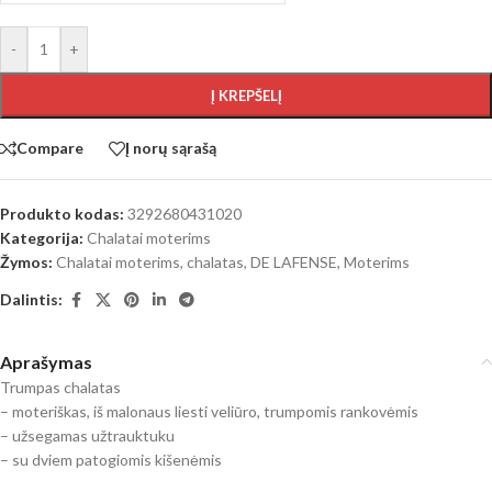
-
+
Į KREPŠELĮ
Compare
Į norų sąrašą
Produkto kodas:
3292680431020
Kategorija:
Chalatai moterims
Žymos:
Chalatai moterims
,
chalatas
,
DE LAFENSE
,
Moterims
Dalintis:
Aprašymas
Trumpas chalatas
– moteriškas, iš malonaus liesti veliūro, trumpomis rankovėmis
– užsegamas užtrauktuku
– su dviem patogiomis kišenėmis