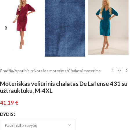
Pradžia
/
Apatinis trikotažas moterims
/
Chalatai moterims
Moteriškas veliūrinis chalatas De Lafense 431 su
užtrauktuku, M-4XL
41,19
€
DYDIS