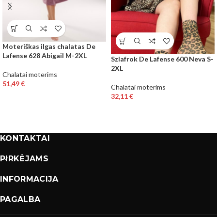
Moteriškas ilgas chalatas De
Lafense 628 Abigail M-2XL
Szlafrok De Lafense 600 Neva S-
2XL
Chalatai moterims
51,49
€
Chalatai moterims
32,11
€
KONTAKTAI
PIRKĖJAMS
INFORMACIJA
PAGALBA