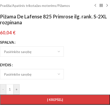
Pradžia
/
Apatinis trikotažas moterims
/
Pižamos
Pižama De Lafense 825 Primrose ilg. rank. S-2XL
rozpinana
60,04
€
SPALVA
DYDIS
-
+
Į KREPŠELĮ