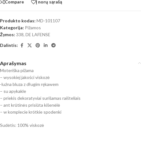
Compare
Į norų sąrašą
Produkto kodas:
MD-101107
Kategorija:
Pižamos
Žymos:
338
,
DE LAFENSE
Dalintis:
Aprašymas
Moteriška pižama
– wysokiej jakości viskozė
-luźna bluza z długim rękawem
– su apykakle
– priekis dekoratyviai surišamas raišteliais
– ant krūtinės prisiūta kišenėlė
– w komplecie krótkie spodenki
Sudėtis: 100% viskozė