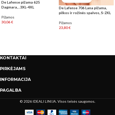
De Lafense pižama 625
Dagmara, , 3XL-4XL
De Lafense 706 Lana pižama,
pilkos ir rožinės spalvos, S-2XL
Pižamos
30,06
€
Pižamos
23,80
€
KONTAKTAI
PIRKĖJAMS
INFORMACIJA
PAGALBA
© 2026 IDEALI LINIJA. Visos teisės saugomos.