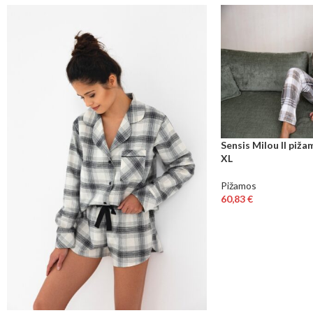
Sensis Milou II piža
XL
Pižamos
60,83
€