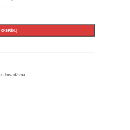
Į KREPŠELĮ
terims
,
pižama