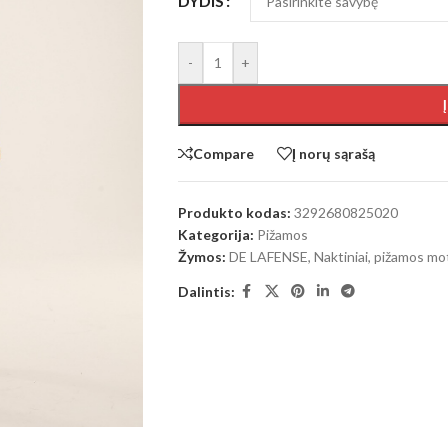
DYDIS
-
+
Compare
Į norų sąrašą
Produkto kodas:
3292680825020
Kategorija:
Pižamos
Žymos:
DE LAFENSE
,
Naktiniai, pižamos mo
Dalintis: