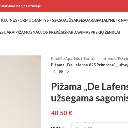
ristatymas visoje Lietuvoje
 KOJINĖS
FORMUOJANTYS / SEKSUALŪS
AKSESUARAI
PATALYNĖ IR N
ESUARAI
PIŽAMOS
NAUJOS PREKĖS
IŠPARDAVIMAS
PREKIŲ ŽENKLAI
Pradžia
/
Apatinis trikotažas moterims
/
Piža
Pižama „De Lafense 825 Primrose“, , užs
Pižama „De Lafens
užsegama sagomis,
48,50
€