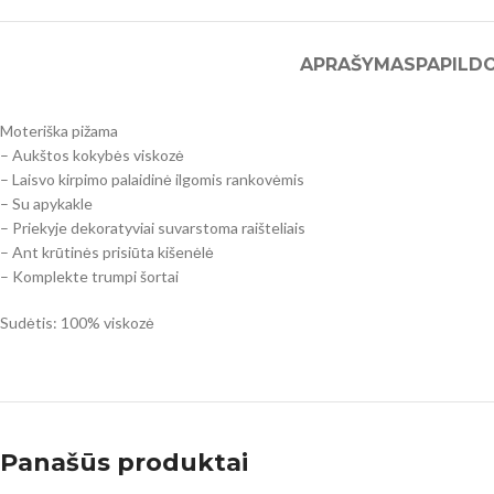
APRAŠYMAS
PAPILD
Moteriška pižama
– Aukštos kokybės viskozė
– Laisvo kirpimo palaidinė ilgomis rankovėmis
– Su apykakle
– Priekyje dekoratyviai suvarstoma raišteliais
– Ant krūtinės prisiūta kišenėlė
– Komplekte trumpi šortai
Sudėtis: 100% viskozė
Panašūs produktai