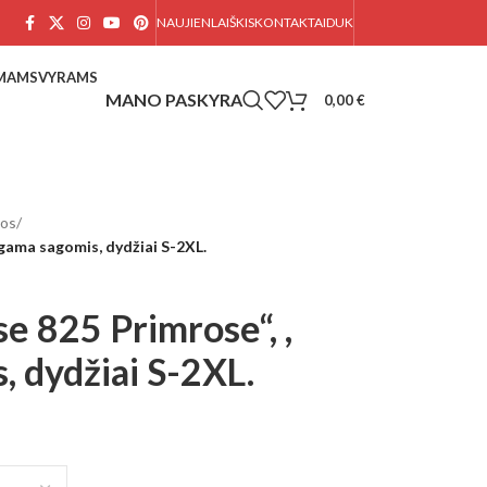
NAUJIENLAIŠKIS
KONTAKTAI
DUK
AMAMS
VYRAMS
0,00
€
mos
/
egama sagomis, dydžiai S-2XL.
e 825 Primrose“, ,
 dydžiai S-2XL.