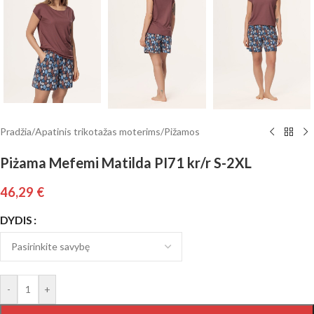
Pradžia
/
Apatinis trikotažas moterims
/
Pižamos
Piżama Mefemi Matilda PI71 kr/r S-2XL
46,29
€
DYDIS
-
+