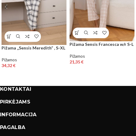
Pižama Sensis Francesca w/r S-L
Pižama „Sensis Meredith“ , S-XL
Pižamos
Pižamos
21,35
€
34,32
€
KONTAKTAI
PIRKĖJAMS
INFORMACIJA
PAGALBA