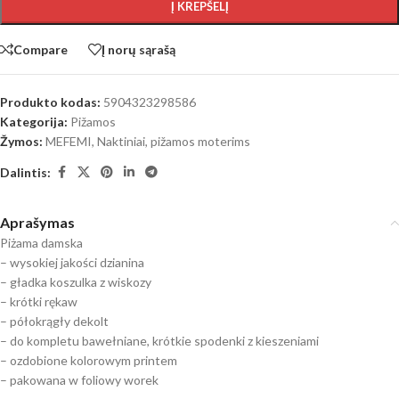
Į KREPŠELĮ
Compare
Į norų sąrašą
Produkto kodas:
5904323298586
Kategorija:
Pižamos
Žymos:
MEFEMI
,
Naktiniai, pižamos moterims
Dalintis:
Aprašymas
Piżama damska
– wysokiej jakości dzianina
– gładka koszulka z wiskozy
– krótki rękaw
– półokrągły dekolt
– do kompletu bawełniane, krótkie spodenki z kieszeniami
– ozdobione kolorowym printem
– pakowana w foliowy worek