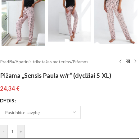
Pradžia
/
Apatinis trikotažas moterims
/
Pižamos
Pižama „Sensis Paula w/r“ (dydžiai S-XL)
24,34
€
DYDIS
-
+