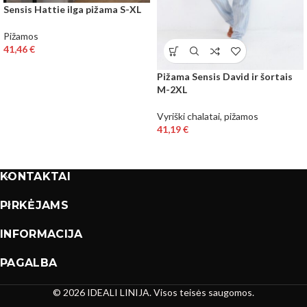
Sensis Hattie ilga pižama S-XL
Pižamos
41,46
€
Pižama Sensis David ir šortais
M-2XL
Vyriški chalatai, pižamos
41,19
€
KONTAKTAI
PIRKĖJAMS
INFORMACIJA
PAGALBA
© 2026 IDEALI LINIJA. Visos teisės saugomos.