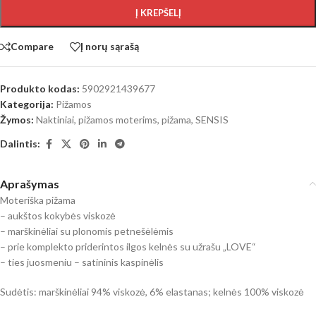
Į KREPŠELĮ
Compare
Į norų sąrašą
Produkto kodas:
5902921439677
Kategorija:
Pižamos
Žymos:
Naktiniai, pižamos moterims
,
pižama
,
SENSIS
Dalintis:
Aprašymas
Moteriška pižama
– aukštos kokybės viskozė
– marškinėliai su plonomis petnešėlėmis
– prie komplekto priderintos ilgos kelnės su užrašu „LOVE“
– ties juosmeniu – satininis kaspinėlis
Sudėtis: marškinėliai 94% viskozė, 6% elastanas; kelnės 100% viskozė