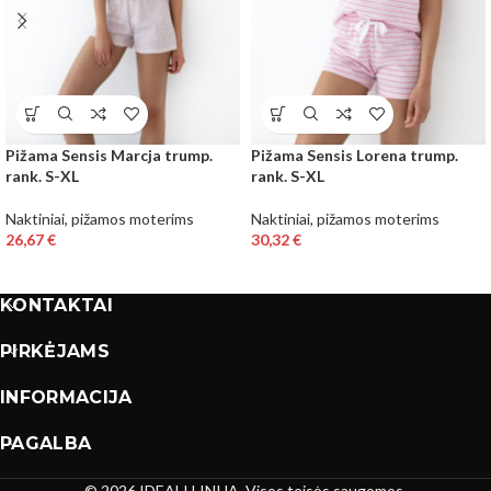
Pižama Sensis Marcja trump.
Pižama Sensis Lorena trump.
rank. S-XL
rank. S-XL
Naktiniai, pižamos moterims
Naktiniai, pižamos moterims
26,67
€
30,32
€
KONTAKTAI
PIRKĖJAMS
INFORMACIJA
PAGALBA
© 2026 IDEALI LINIJA. Visos teisės saugomos.