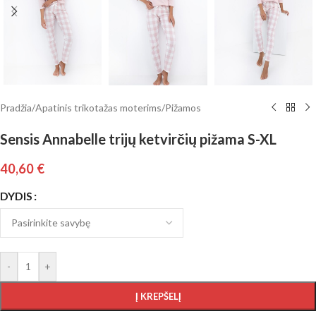
Pradžia
/
Apatinis trikotažas moterims
/
Pižamos
Sensis Annabelle trijų ketvirčių pižama S-XL
40,60
€
DYDIS
-
+
Į KREPŠELĮ