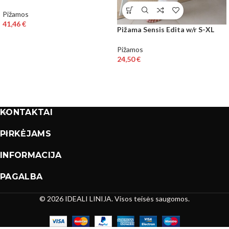
Pižamos
41,46
€
Pižama Sensis Edita w/r S-XL
Pižamos
24,50
€
KONTAKTAI
PIRKĖJAMS
INFORMACIJA
PAGALBA
© 2026 IDEALI LINIJA. Visos teisės saugomos.