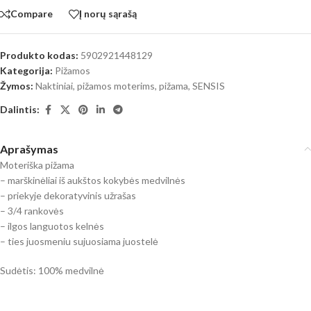
Compare
Į norų sąrašą
Produkto kodas:
5902921448129
Kategorija:
Pižamos
Žymos:
Naktiniai, pižamos moterims
,
pižama
,
SENSIS
Dalintis:
Aprašymas
Moteriška pižama
– marškinėliai iš aukštos kokybės medvilnės
– priekyje dekoratyvinis užrašas
– 3/4 rankovės
– ilgos languotos kelnės
– ties juosmeniu sujuosiama juostelė
Sudėtis: 100% medvilnė