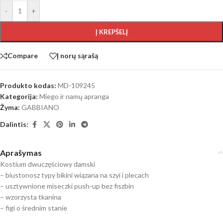
-
+
Į KREPŠELĮ
Compare
Į norų sąrašą
Produkto kodas:
MD-109245
Kategorija:
Miego ir namų apranga
Žyma:
GABBIANO
Dalintis:
Aprašymas
Kostium dwuczęściowy damski
– biustonosz typy bikini wiązana na szyi i plecach
– usztywnione miseczki push-up bez fiszbin
– wzorzysta tkanina
– figi o średnim stanie