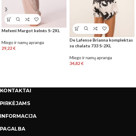
Mefemi Margot kelnės S-2XL
De Lafense Brianna komplektas
Miego ir namų apranga
su chalatu 733 S-2XL
29,22
€
Miego ir namų apranga
34,82
€
KONTAKTAI
PIRKĖJAMS
INFORMACIJA
PAGALBA