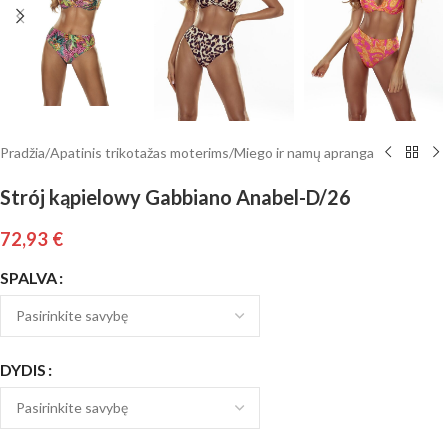
Pradžia
/
Apatinis trikotažas moterims
/
Miego ir namų apranga
Strój kąpielowy Gabbiano Anabel-D/26
72,93
€
SPALVA
DYDIS