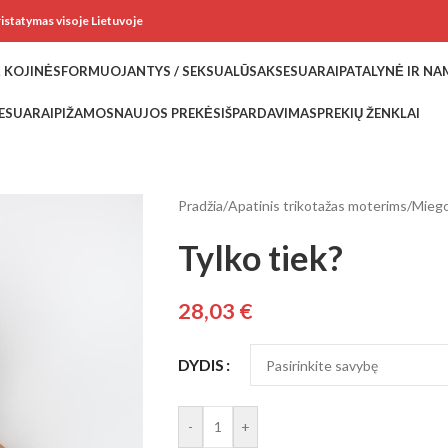
ristatymas visoje Lietuvoje
 KOJINĖS
FORMUOJANTYS / SEKSUALŪS
AKSESUARAI
PATALYNĖ IR N
ESUARAI
PIŽAMOS
NAUJOS PREKĖS
IŠPARDAVIMAS
PREKIŲ ŽENKLAI
Pradžia
/
Apatinis trikotažas moterims
/
Miego
Tylko tiek?
28,03
€
DYDIS
-
+