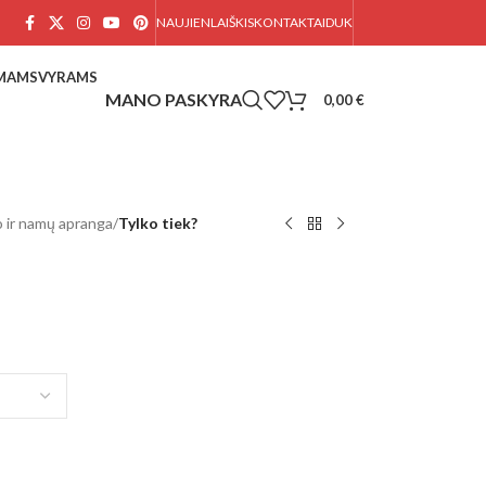
NAUJIENLAIŠKIS
KONTAKTAI
DUK
AMAMS
VYRAMS
0,00
€
 ir namų apranga
/
Tylko tiek?