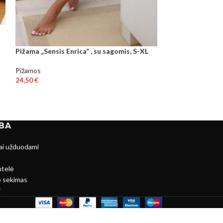
Pižamos
43,89
€
Pižama „Sensis Enrica“ , su sagomis, S-XL
Pižamos
24,50
€
BA
ai užduodami
ntelė
 sekimas
i