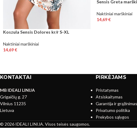
Sensis Greta marški
Naktiniai marškiniai
14,69
€
Koszula Sensis Dolores kr/r S-XL
Naktiniai marškiniai
14,69
€
KONTAKTAI
PIRKĖJAMS
MB IDEALI LINIJA
Pristatymas
Grigaičių g. 27
Atsiskaitymas
Vilnius 11235
Garantija ir grąžinima
Lietuva
Privatumo politika
Prekybos sąlygos
© 2026 IDEALI LINIJA. Visos teisės saugomos.