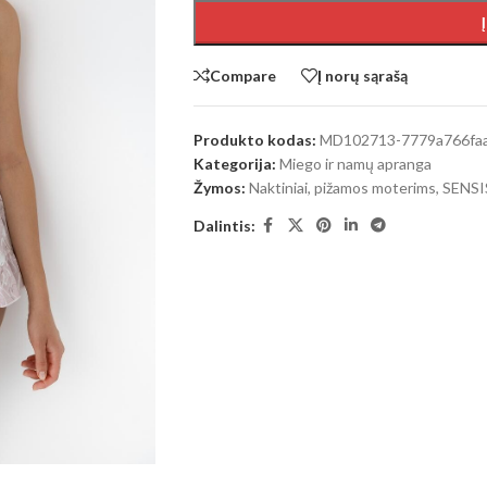
Compare
Į norų sąrašą
Produkto kodas:
MD102713-7779a766fa
Kategorija:
Miego ir namų apranga
Žymos:
Naktiniai, pižamos moterims
,
SENSI
Dalintis: