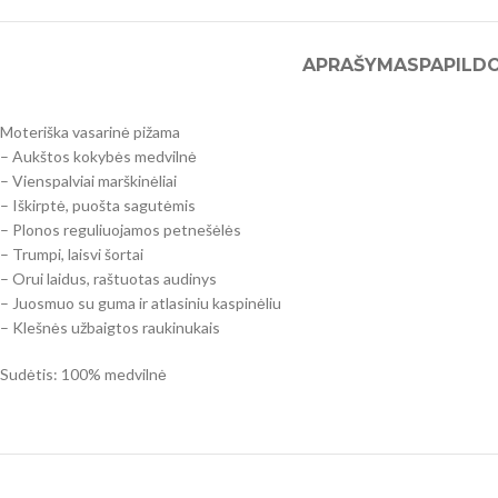
APRAŠYMAS
PAPILD
Moteriška vasarinė pižama
– Aukštos kokybės medvilnė
– Vienspalviai marškinėliai
– Iškirptė, puošta sagutėmis
– Plonos reguliuojamos petnešėlės
– Trumpi, laisvi šortai
– Orui laidus, raštuotas audinys
– Juosmuo su guma ir atlasiniu kaspinėliu
– Klešnės užbaigtos raukinukais
Sudėtis: 100% medvilnė