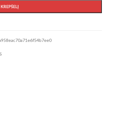
Į KREPŠELĮ
a958eac70a71e6f54b7ee0
S