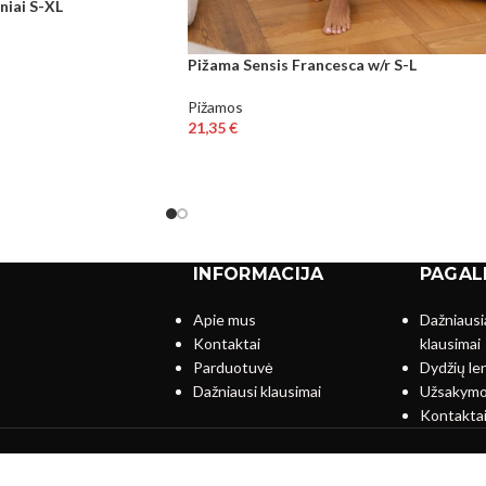
niai S-XL
Pižama Sensis Francesca w/r S-L
Pižamos
21,35
€
INFORMACIJA
PAGAL
Apie mus
Dažniausi
Kontaktai
klausimai
s
Parduotuvė
Dydžių le
Dažniausi klausimai
Užsakymo
Kontakta