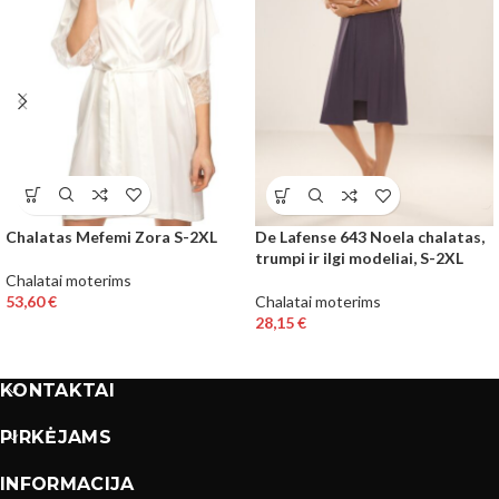
Chalatas Mefemi Zora S-2XL
De Lafense 643 Noela chalatas,
trumpi ir ilgi modeliai, S-2XL
Chalatai moterims
53,60
€
Chalatai moterims
28,15
€
KONTAKTAI
PIRKĖJAMS
INFORMACIJA