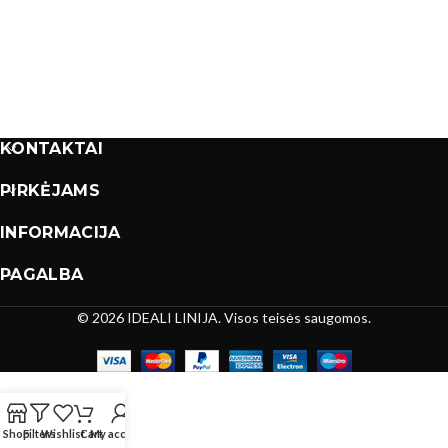
KONTAKTAI
PIRKĖJAMS
INFORMACIJA
PAGALBA
© 2026 IDEALI LINIJA. Visos teisės saugomos.
Shop
Filters
Wishlist
Cart
My account