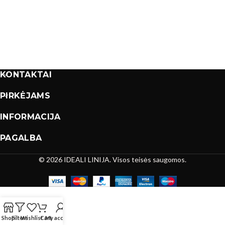
KONTAKTAI
PIRKĖJAMS
INFORMACIJA
PAGALBA
© 2026 IDEALI LINIJA. Visos teisės saugomos.
Shop
Filters
Wishlist
Cart
My account