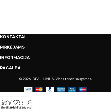
KONTAKTAI
PIRKĖJAMS
INFORMACIJA
PAGALBA
© 2026 IDEALI LINIJA. Visos teisės saugomos.
Shop
Filters
Wishlist
Cart
My account