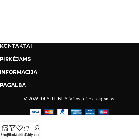
KONTAKTAI
PIRKĖJAMS
INFORMACIJA
PAGALBA
© 2026 IDEALI LINIJA. Visos teisės saugomos.
Shop
Filters
Wishlist
Cart
My account