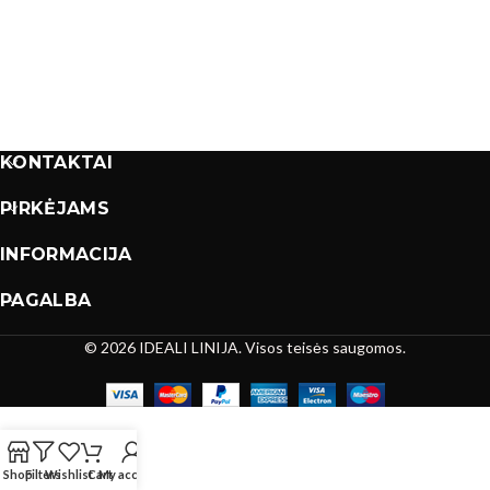
KONTAKTAI
PIRKĖJAMS
INFORMACIJA
PAGALBA
© 2026 IDEALI LINIJA. Visos teisės saugomos.
Shop
Filters
Wishlist
Cart
My account