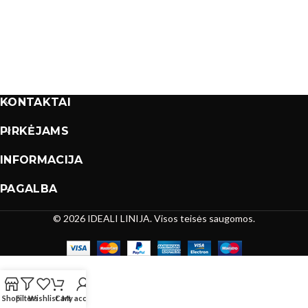
KONTAKTAI
PIRKĖJAMS
INFORMACIJA
PAGALBA
© 2026 IDEALI LINIJA. Visos teisės saugomos.
Shop
Filters
Wishlist
Cart
My account