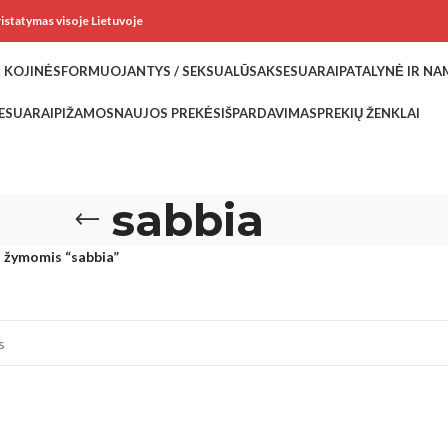
ristatymas visoje Lietuvoje
 KOJINĖS
FORMUOJANTYS / SEKSUALŪS
AKSESUARAI
PATALYNĖ IR N
ESUARAI
PIŽAMOS
NAUJOS PREKĖS
IŠPARDAVIMAS
PREKIŲ ŽENKLAI
sabbia
 žymomis “sabbia”