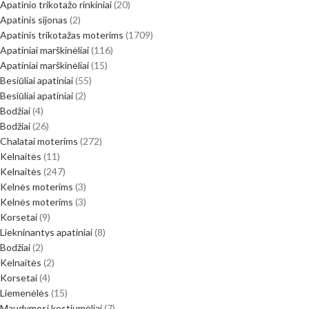
Apatinio trikotažo rinkiniai
20
Apatinis sijonas
2
Apatinis trikotažas moterims
1709
Apatiniai marškinėliai
116
Apatiniai marškinėliai
15
Besiūliai apatiniai
55
Besiūliai apatiniai
2
Bodžiai
4
Bodžiai
26
Chalatai moterims
272
Kelnaitės
11
Kelnaitės
247
Kelnės moterims
3
Kelnės moterims
3
Korsetai
9
Liekninantys apatiniai
8
Bodžiai
2
Kelnaitės
2
Korsetai
4
Liemenėlės
15
Maudymosi kostiumėliai
7