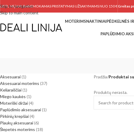
Skip to navigation
LIETUVIŲ KALBA
NEMOKAMAS PRISTATYMAS UŽSAKYMAMS NUO 150 €
Greitas p
Skip to main content
MOTERIMS
NAKTINIAI
PĖDKELNĖS IR
PAPLŪDIMIO AKS
Aksesuarai
1
Pradžia
/
Produktai su
Aksesuarai moterims
37
Keliaraiščiai
1
Produktų nerasta.
Miego kaukės
1
Moteriški diržai
4
Paplūdimio aksesuarai
1
Pirkinių krepšiai
4
Plaukų aksesuarai
6
Šlepetės moterims
18