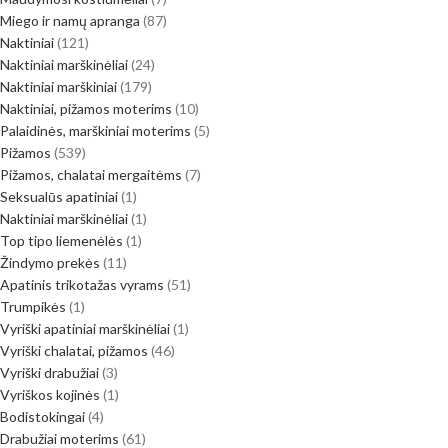
Miego ir namų apranga
87
Naktiniai
121
Naktiniai marškinėliai
24
Naktiniai marškiniai
179
Naktiniai, pižamos moterims
10
Palaidinės, marškiniai moterims
5
Pižamos
539
Pižamos, chalatai mergaitėms
7
Seksualūs apatiniai
1
Naktiniai marškinėliai
1
Top tipo liemenėlės
1
Žindymo prekės
11
Apatinis trikotažas vyrams
51
Trumpikės
1
Vyriški apatiniai marškinėliai
1
Vyriški chalatai, pižamos
46
Vyriški drabužiai
3
Vyriškos kojinės
1
Bodistokingai
4
Drabužiai moterims
61