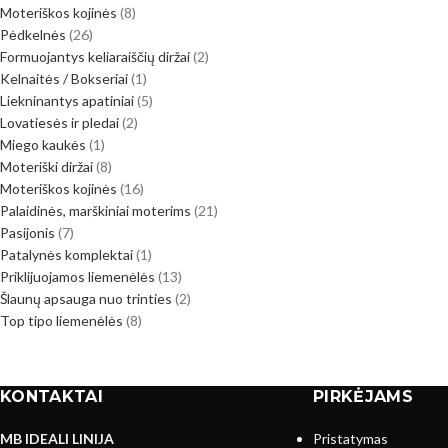
Moteriškos kojinės
8
Pėdkelnės
26
Formuojantys keliaraiščių diržai
2
Kelnaitės / Bokseriai
1
Liekninantys apatiniai
5
Lovatiesės ir pledai
2
Miego kaukės
1
Moteriški diržai
8
Moteriškos kojinės
16
Palaidinės, marškiniai moterims
21
Pasijonis
7
Patalynės komplektai
1
Priklijuojamos liemenėlės
13
Šlaunų apsauga nuo trinties
2
Top tipo liemenėlės
8
KONTAKTAI
PIRKĖJAMS
MB IDEALI LINIJA
Pristatymas