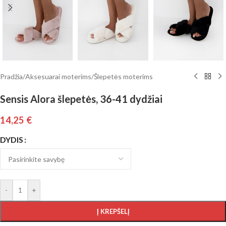
Pradžia
/
Aksesuarai moterims
/
Šlepetės moterims
Sensis Alora šlepetės, 36-41 dydžiai
14,25
€
DYDIS
-
+
Į KREPŠELĮ