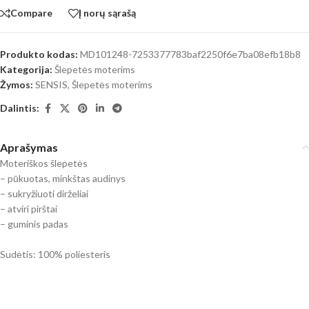
Compare
Į norų sąrašą
Produkto kodas:
MD101248-7253377783baf2250f6e7ba08efb18b8
Kategorija:
Šlepetės moterims
Žymos:
SENSIS
,
Šlepetės moterims
Dalintis:
Aprašymas
Moteriškos šlepetės
– pūkuotas, minkštas audinys
– sukryžiuoti dirželiai
– atviri pirštai
– guminis padas
Sudėtis: 100% poliesteris