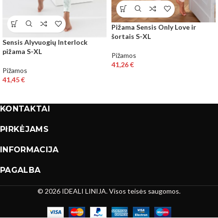
Pižama Sensis Only Love ir
šortais S-XL
Sensis Alyvuogių Interlock
pižama S-XL
Pižamos
41,26
€
Pižamos
41,45
€
KONTAKTAI
PIRKĖJAMS
INFORMACIJA
PAGALBA
© 2026 IDEALI LINIJA. Visos teisės saugomos.