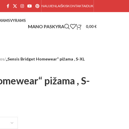
NAUJIENLAIŠKIS
KONTAKTAI
DUK
AMAMS
VYRAMS
0,00
€
mos
/
„Sensis Bridget Homewear“ pižama , S-XL
omewear“ pižama , S-