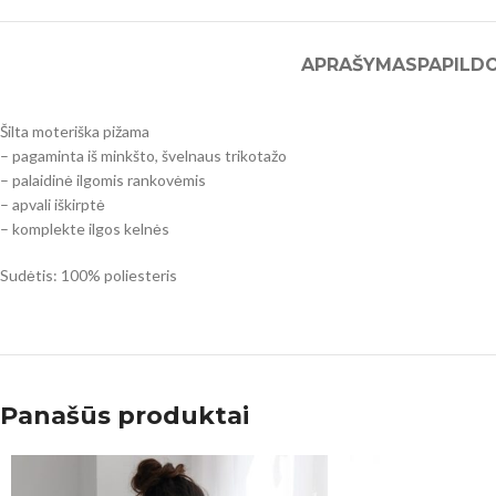
APRAŠYMAS
PAPILD
Šilta moteriška pižama
– pagaminta iš minkšto, švelnaus trikotažo
– palaidinė ilgomis rankovėmis
– apvali iškirptė
– komplekte ilgos kelnės
Sudėtis: 100% poliesteris
Panašūs produktai