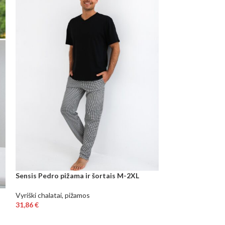
Sensis Pedro pižama ir šortais M-2XL
Pižama Sensis Id
Vyriški chalatai, pižamos
Pižamos
31,86
€
43,89
€