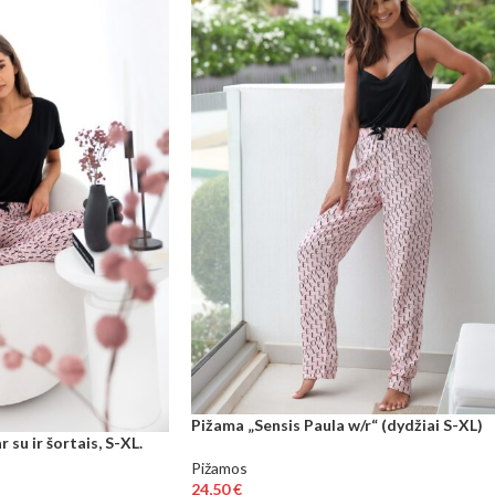
Pižama „Sensis Paula w/r“ (dydžiai S-XL)
su ir šortais, S-XL.
Pižamos
24,50
€