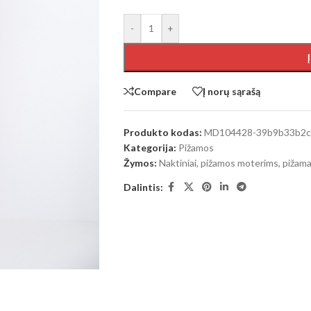
-
+
Compare
Į norų sąrašą
Produkto kodas:
MD104428-39b9b33b2c
Kategorija:
Pižamos
Žymos:
Naktiniai, pižamos moterims
,
pižam
Dalintis: