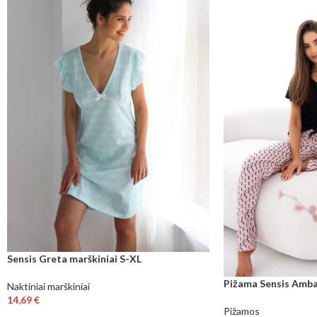
Sensis Greta marškiniai S-XL
Pižama Sensis Ambar 
Naktiniai marškiniai
14,69
€
Pižamos