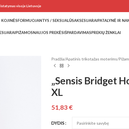
ristatymas visoje Lietuvoje
 KOJINĖS
FORMUOJANTYS / SEKSUALŪS
AKSESUARAI
PATALYNĖ IR N
ESUARAI
PIŽAMOS
NAUJOS PREKĖS
IŠPARDAVIMAS
PREKIŲ ŽENKLAI
Pradžia
/
Apatinis trikotažas moterims
/
Piža
„Sensis Bridget H
XL
51,83
€
DYDIS