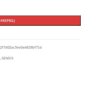
Į KREPŠELĮ
2f7d02ac3ee0e6828bf71d
a
,
SENSIS