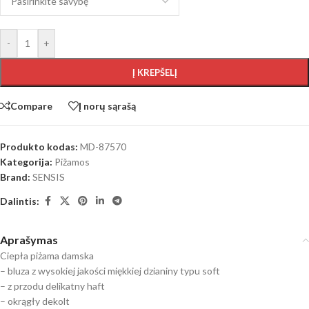
-
+
Į KREPŠELĮ
Compare
Į norų sąrašą
Produkto kodas:
MD-87570
Kategorija:
Pižamos
Brand:
SENSIS
Dalintis:
Aprašymas
Ciepła piżama damska
– bluza z wysokiej jakości miękkiej dzianiny typu soft
– z przodu delikatny haft
– okrągły dekolt