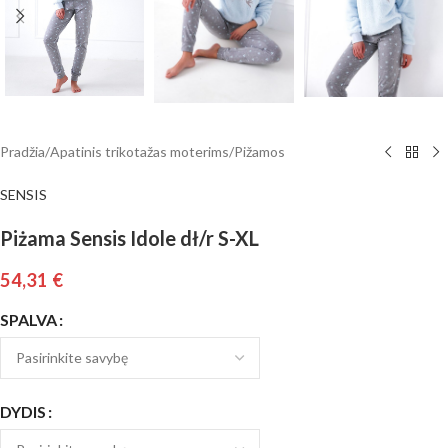
Pradžia
/
Apatinis trikotažas moterims
/
Pižamos
SENSIS
Piżama Sensis Idole dł/r S-XL
54,31
€
SPALVA
DYDIS