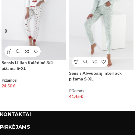
Sensis Lillian Kalėdinė 3/4
pižama S-XL
Sensis Alyvuogių Interlock
pižama S-XL
Pižamos
24,50
€
Pižamos
41,45
€
KONTAKTAI
PIRKĖJAMS