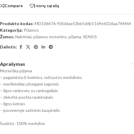
Compare
Į norų sąrašą
Produkto kodas:
MD106476-f58ddae53bb5d6b1169e6326aa744f64
Kategorija:
Pižamos
Žymos:
Naktiniai, pižamos moterims
,
pižama
,
SENSIS
Dalintis:
Aprašymas
Moteriška pižama
– pagaminta iš švelnios, raštuotos medvilnės
– marškinėliai užsegami sagomis
– ilgos rankovės su rankogaliais
– dekoltė puošta raukinukais
– ilgos kelnės
– juosmenyje satininis kaspinėlis
Sudėtis: 100% medvilnė