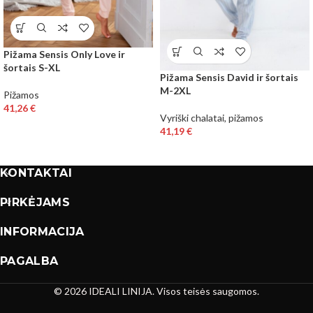
Pižama Sensis Only Love ir
šortais S-XL
Pižama Sensis David ir šortais
M-2XL
Pižamos
41,26
€
Vyriški chalatai, pižamos
41,19
€
KONTAKTAI
PIRKĖJAMS
INFORMACIJA
PAGALBA
© 2026 IDEALI LINIJA. Visos teisės saugomos.