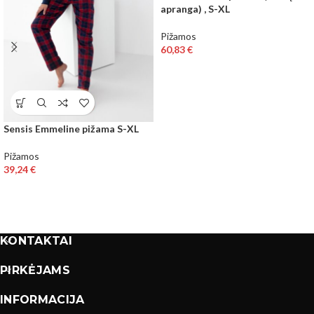
apranga) , S-XL
Pižamos
60,83
€
Sensis Emmeline pižama S-XL
Pižamos
39,24
€
KONTAKTAI
PIRKĖJAMS
INFORMACIJA