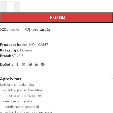
-
+
Į KREPŠELĮ
Compare
Į norų sąrašą
Produkto kodas:
MD-102347
Kategorija:
Pižamos
Brand:
SENSIS
Dalintis:
Aprašymas
Letnia piżama damska
– wysokiej jakości bawełna
– koszulka w drobny prążek
– szerokie ramiączka
– krótkie, luźne spodenki
– cienka tkanina w pionowe paski