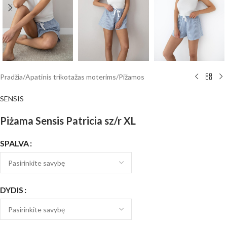
Pradžia
/
Apatinis trikotažas moterims
/
Pižamos
SENSIS
Piżama Sensis Patricia sz/r XL
SPALVA
DYDIS