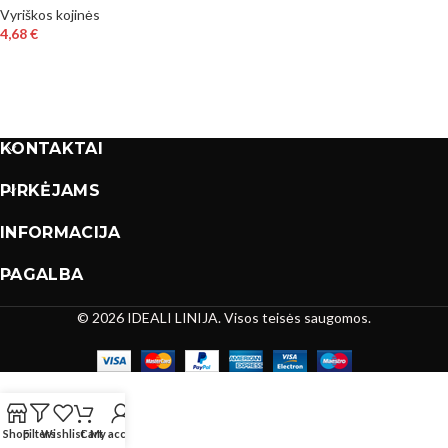
Vyriškos kojinės
4,68
€
KONTAKTAI
PIRKĖJAMS
INFORMACIJA
PAGALBA
© 2026 IDEALI LINIJA. Visos teisės saugomos.
Shop
Filters
Wishlist
Cart
My account