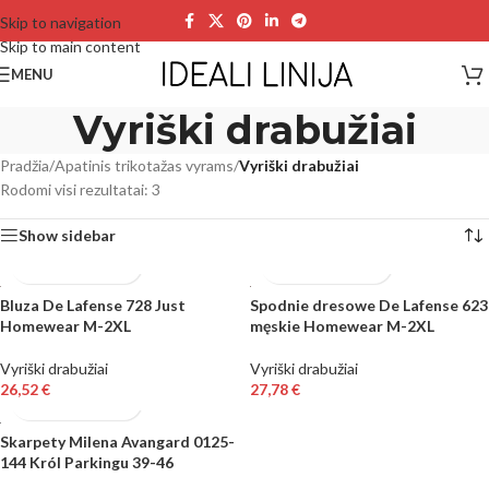
Skip to navigation
Skip to main content
MENU
Vyriški drabužiai
Pradžia
/
Apatinis trikotažas vyrams
/
Vyriški drabužiai
Rodomi visi rezultatai: 3
Show sidebar
Bluza De Lafense 728 Just
Spodnie dresowe De Lafense 623
Homewear M-2XL
męskie Homewear M-2XL
Vyriški drabužiai
Vyriški drabužiai
26,52
€
27,78
€
Skarpety Milena Avangard 0125-
144 Król Parkingu 39-46